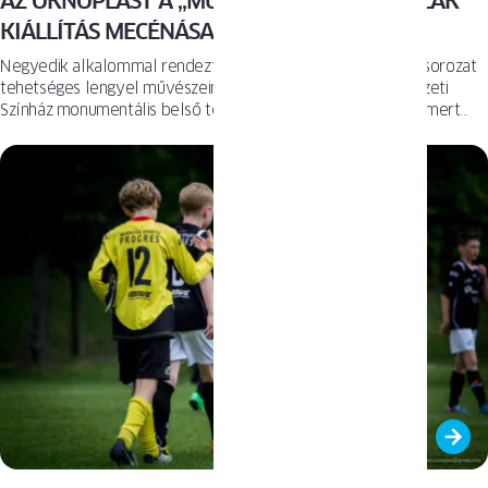
AZ OKNOPLAST A „MŰVÉSZETRE NYÍLÓ ABLAK”
KIÁLLÍTÁS MECÉNÁSA
Negyedik alkalommal rendezték meg a „Jasiński & friends” sorozat
tehetséges lengyel művészeinek megnyitóját a varsói Nemzeti
Színház monumentális belső tereiben. A fiatal generáció elismert
festője, Dominik Jasiński által szervezett eseményt az OKNOPLAST
Csoport, Európa egyik vezető PVC ablak- és ajtógyártója támogatta.