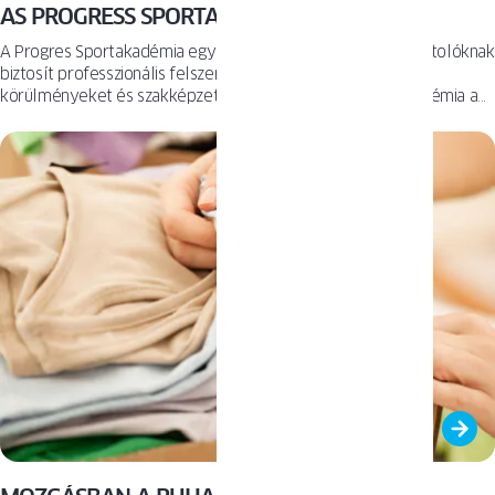
AS PROGRESS SPORTAKADÉMIA
A Progres Sportakadémia egy sportiskola, amely fiatal sportolóknak
biztosít professzionális felszerelést, optimális edzési
körülményeket és szakképzett edzői felügyeletet. Az Akadémia a
Jerzy Dudek és a Siemacha Egyesület együttműködésének
eredményeként jött létre.