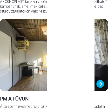
Az OKNOPLAST társszervezője volt az országos „A rák gyógyítható”
kampánynak, amelynek célja a lengyelek ösztönzése a megelőző
szűrővizsgálatokon való részvételre, valamint annak a
sztereotípiának a megdöntése, miszerint a rák diagnózisa egyenlő a
halálos ítélettel.
PM A FŰVÖN
Általában figyelmet fordítunk azokra a nem mindennapi társadalmi