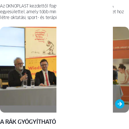
Az OKNOPLAST kezdettől fogva együttműködik a SIEMACHA
egyesülettel, amely több mint húsz éve ifjúsági közösségeket hoz
létre oktatási, sport- és terápiás intézményhálózata révén.
A RÁK GYÓGYÍTHATÓ