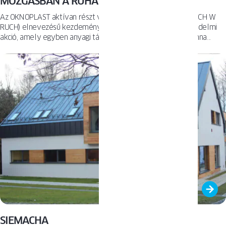
MOZGÁSBAN A RUHA
Az OKNOPLAST aktívan részt vett a „Mozgásban a ruha” (CIUCH W
RUCH) elnevezésű kezdeményezésben. Ez egy környezetvédelmi
akció, amely egyben anyagi támogatást is nyújt az Anna Dymna
„Mimo Wszystko” Alapítvány gondozottjai számára.
SIEMACHA