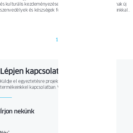
és kulturális kezdeményezésekre, amelyek lehetőséget adnak új
szenvedélyek és készségek fejlesztésére. 2015-ben ablakainkkal
és ajtóinkkal támogattunk egy finn házat Varsóban a „PM a fűvön”
nevű kezdeményezés keretében.
1
2
Lépjen kapcsolatba velünk
Küldje el egyeztetésre projektjét, vagy tegyen fel kérdést
termékeinkkel kapcsolatban. Várjuk megkeresését!
Írjon nekünk
Név
*