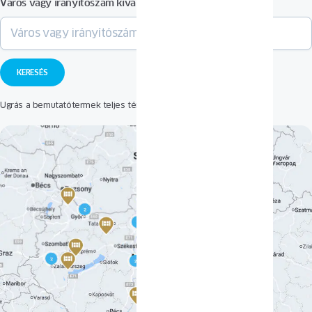
Város vagy irányítószám kiválasztása
Ugrás a bemutatótermek teljes térképéhez