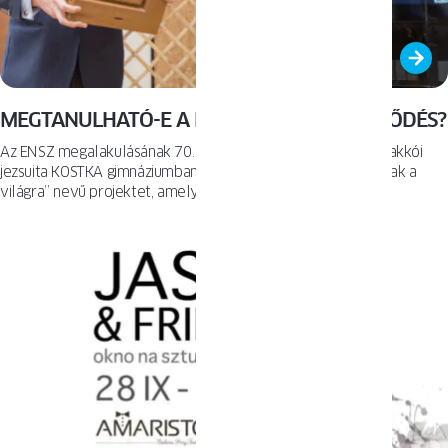
MEGTANULHATÓ-E A FENNTARTHATÓ FEJLŐDÉS?
Az ENSZ megalakulásának 70. évfordulóján, szombaton a krakkói
jezsuita KOSTKA gimnáziumban mutatták be a „Oktatás – Ablak a
világra” nevű projektet, amely a társadalmak fenntartható
fejlődésének témáját dolgozza fel.