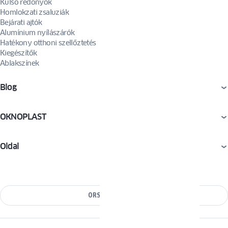
Külső redőnyök
Homlokzati zsaluziák
Bejárati ajtók
Alumínium nyílászárók
Hatékony otthoni szellőztetés
Kiegészítők
Ablakszínek
Blog
OKNOPLAST
Oldal
ORSZÁG VÁLTÁSA