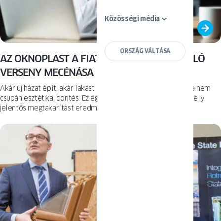
Közösségi média
ORSZÁG VÁLTÁSA
AZ OKNOPLAST A FIATAL ÉPÍTÉSZEKBŐL ÁLLÓ
VERSENY MECÉNÁSA
Akár új házat épít, akár lakást újít fel – az új ablakok kérdése nem
csupán esztétikai döntés. Ez egy hosszú távú befektetés, amely
jelentős megtakarítást eredményezhet a háztartási
költségvetésben, valamint javíthatja a mindennapi élet kényelmét.