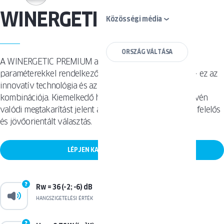
WINERGETIC PREMIUM
Közösségi média
ORSZÁG VÁLTÁSA
A WINERGETIC PREMIUM ablak a kiváló hőszigetelési
paraméterekkel rendelkező termékcsaládhoz tartozik – ez az
innovatív technológia és az egyedi design optimális
kombinációja. Kiemelkedő hőszigetelő tulajdonságai révén
valódi megtakarítást jelent az energiaköltségekben, így felelős
és jövőorientált választás.
LÉPJEN KAPCSOLATBA VELÜNK
Rw = 36 (-2; -6) dB
HANGSZIGETELÉSI ÉRTÉK