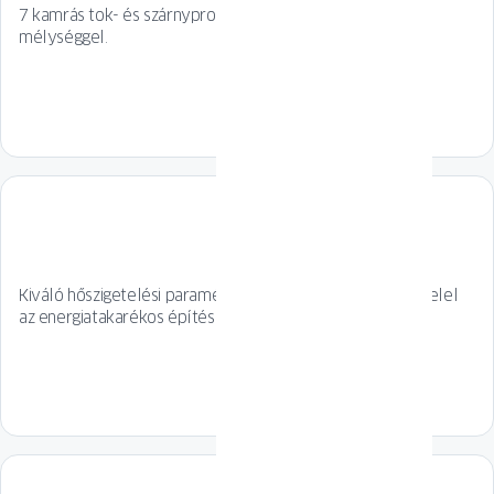
7 kamrás tok- és szárnyprofil, 82 mm-es beépítési
mélységgel.
Kiváló hőszigetelési paramétereinek köszönhetően megfelel
az energiatakarékos építés szigorú követelményeinek.