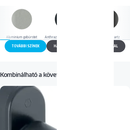
Aluminium gebürstet
Anthrazitgrau seidenglatt II
Antracyt quartz
TOVÁBBI SZÍNEK
HASONLÍTSA ÖSSZE MÁS ABLAKOKKAL
Kombinálható a következőkkel: