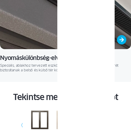
Nyomáskülönbség-elvű szellőzők
Speciális, ablakhoz tervezett eszközök, amelyek szabályozott légcserét
biztosítanak a belső és külső tér között.
Tekintse meg a többi ablakot