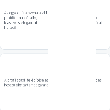
Az egyedi, áramvonalasabb
A középső tömítés a
profilforma időtálló,
tokban és a szárnyban
klasszikus eleganciát
további hőszigetelő gátat
biztosít.
jelent.
A profil stabil felépítése és az acélmerevítés biztonságot és
hosszú élettartamot garantál.