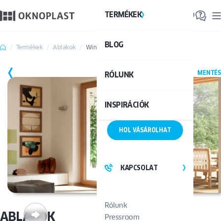
TERMÉKEK
TE
BLOG
Össze
Termékek
Ablakok
Winergetic Premium
MENTÉS
RÓLUNK
INSPIRÁCIÓK
HOL VÁSÁROLHAT
KAPCSOLAT
Rólunk
ABLAKOK
Pressroom