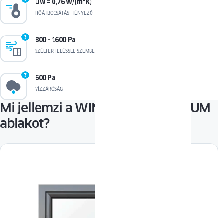
Uw = 0,76 W/(m²K)
HŐÁTBOCSÁTÁSI TÉNYEZŐ
800 - 1600 Pa
SZÉLTERHELÉSSEL SZEMBENI ELLENÁLLÁS
600 Pa
VÍZZÁRÓSÁG
Mi jellemzi a WINERGETIC PREMIUM
ablakot?