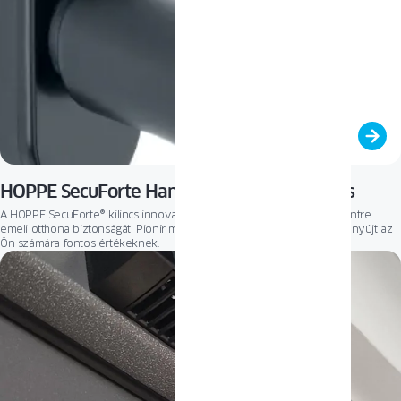
HOPPE SecuForte Hamburg Standard kilincs
A HOPPE SecuForte® kilincs innovatív megoldás, amely magasabb szintre
emeli otthona biztonságát. Pionír mechanizmusa maximális védelmet nyújt az
Ön számára fontos értékeknek.