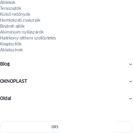
Ablakok
Teraszajtók
Külső redőnyök
Homlokzati zsaluziák
Bejárati ajtók
Alumínium nyílászárók
Hatékony otthoni szellőztetés
Kiegészítők
Ablakszínek
Blog
OKNOPLAST
Oldal
ORSZÁG VÁLTÁSA