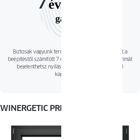
Biztosak vagyunk termékeink minőségében, ezért a
beépítéstől számított 7 éven belül bármilyen problémát
bejelenthetsz nyílászáróink bármelyik elemével
kapcsolatban.
WINERGETIC PREMIUM színek