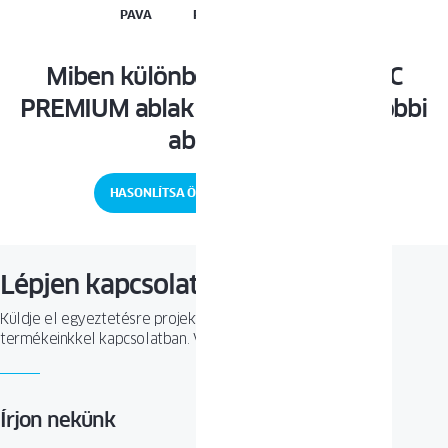
PAVA
PRISMATIC
PIXEL
PROLUX
Miben különbözik a WINERGETIC
PREMIUM ablak az OKNOPLAST többi
ablakától?
HASONLÍTSA ÖSSZE MÁS ABLAKOKKAL
Lépjen kapcsolatba velünk
Küldje el egyeztetésre projektjét, vagy tegyen fel kérdést
termékeinkkel kapcsolatban. Várjuk megkeresését!
Írjon nekünk