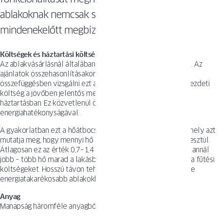
ablakoknak nemcsak szépeknek, hanem
mindenekelőtt megbízhatónak kell lenniük.
Költségek és háztartási költségvetés
Az ablakvásárlásnál általában az ár az elsődleges szempont. Az
ajánlatok összehasonlításakor azonban érdemes tágabb
összefüggésben vizsgálni ezt a kérdést, mivel a magasabb kezdeti
költség a jövőben jelentős megtakarítást eredményezhet a
háztartásban. Ez közvetlenül összefügg az egyes modellek
energiahatékonyságával.
A gyakorlatban ezt a hőátbocsátási tényező (Uw) fejezi ki, amely azt
mutatja meg, hogy mennyi hő szökik ki az üvegfelületen keresztül.
Átlagosan ez az érték 0,7–1,4 közötti, és minél alacsonyabb, annál
jobb – több hő marad a lakásban, ami közvetlenül csökkenti a fűtési
költségeket. Hosszú távon tehát jobban megéri a drágább, de
energiatakarékosabb ablakokba fektetni.
Anyag
Manapság háromféle anyagból készülnek ablakok: