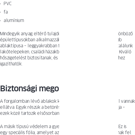
PVC
fa
alumínium
Mindegyik anyag eltérő tulajdonságokkal rendelkezik, és különböző
épülettípusokban alkalmazzák. A PVC napjaink legnépszerűbb
ablaktípusa – leggyakrabban fehér színben. PVC ablakokat találunk
lakótelepeken, családi házakban és vállalati épületekben is. Kiváló
hőszigetelést biztosítanak, és könnyen a felhasználó igényeihez
igazíthatók.
Biztonsági megoldások
A forgalomban lévő ablakok kétféle biztonsági védelemmel vannak
ellátva. Egyik részük a betörés elleni védelem célját szolgálja –
ezek közé tartozik elsősorban a betörésgátló fólia.
A másik típusú védelem a gyermekek biztonságát szolgálja. Ez is
egy speciális fólia, amelyet az üveg belső oldalára ragasztanak fel.