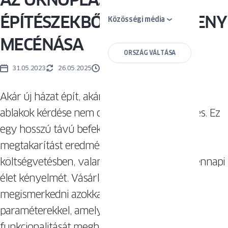
ÉPÍTÉSZEKBŐL ÁLLÓ VERSENY
Közösségi média
MECÉNÁSA
ORSZÁG VÁLTÁSA
31.05.2023
26.05.2025
2 PERCEK
Akár új házat épít, akár lakást újít fel – az új
ablakok kérdése nem csupán esztétikai döntés. Ez
egy hosszú távú befektetés, amely jelentős
megtakarítást eredményezhet a háztartási
költségvetésben, valamint javíthatja a mindennapi
élet kényelmét. Vásárlás előtt érdemes
megismerkedni azokkal az alapvető
paraméterekkel, amelyek az ablakok
funkcionalitását meghatározzák. Mert az