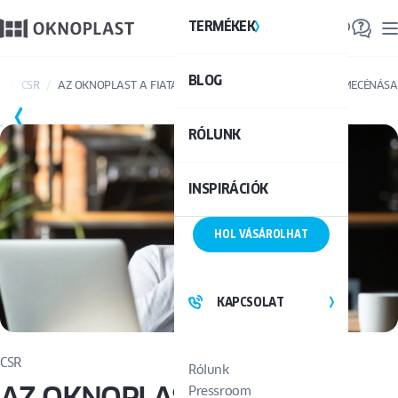
TERMÉKEK
TE
BLOG
Össze
CSR
AZ OKNOPLAST A FIATAL ÉPÍTÉSZEKBŐL ÁLLÓ VERSENY MECÉNÁSA
RÓLUNK
INSPIRÁCIÓK
HOL VÁSÁROLHAT
KAPCSOLAT
CSR
Rólunk
AZ OKNOPLAST A FIATAL
Pressroom