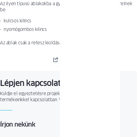
Az ilyen típusú ablakokba a gyártók speciális kilincseket szerelnek
be:
kulcsos kilincs
nyomógombos kilincs
Az ablak csak a retesz kioldása után nyitható.
MEGOSZTÁS
Lépjen kapcsolatba velünk
Küldje el egyeztetésre projektjét, vagy tegyen fel kérdést
termékeinkkel kapcsolatban. Várjuk megkeresését!
Írjon nekünk