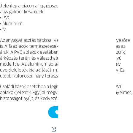
Jelenleg a piacon a legnépszerűbb ablakok a következő
anyagokból készülnek:
• PVC
• alumínium
• fa
Az anyagválasztás hatással van az árra, de több műszaki tényezőre
is. A faablakok természetesek, melegek, de viszonylag magas az
áruk. A PVC ablakok esetében nagyobb rugalmasságot élvezünk
árképzés terén, és választhatunk magas hőszigetelési osztályú
modellt is. Az alumínium ablakok lehetővé teszik nagyon nagy
üvegfelületek kialakítását, mivel a profiljuk rendkívül merev. Ez
utóbbi különösen nagy teraszajtók esetében lehet előnyös.
Családi házak esetében a leginkább hatékony megoldást a PVC
ablakok jelentik. Egy jól megválasztott modell meleget, kényelmet,
biztonságot nyújt, és kedvező ár-érték arányt biztosít.
MENTÉS
MEGOSZTÁS