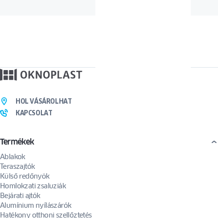
HOL VÁSÁROLHAT
KAPCSOLAT
Termékek
Ablakok
Teraszajtók
Külső redőnyök
Homlokzati zsaluziák
Bejárati ajtók
Alumínium nyílászárók
Hatékony otthoni szellőztetés