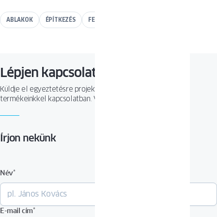
ABLAKOK
ÉPÍTKEZÉS
FELÚJÍTÁS
TANÁCSOK
Lépjen kapcsolatba velünk
Küldje el egyeztetésre projektjét, vagy tegyen fel kérdést
termékeinkkel kapcsolatban. Várjuk megkeresését!
Írjon nekünk
Név
*
E-mail cím
*