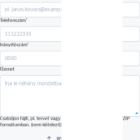
Telefonszám
*
Irányítószám
*
Üzenet
Csatoljon fájlt, pl. tervet vagy képeket PDF, DOCX, JPG vagy ZIP
formátumban. (nem kötelező)
WYBIERZ PLIKI