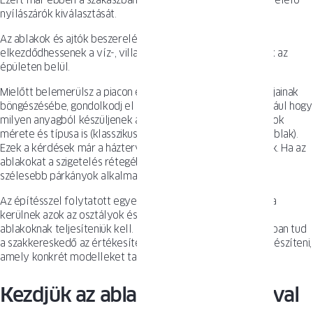
Ezért már ebben a szakaszban figyelembe kell venni a megfelelő
nyílászárók kiválasztását.
Az ablakok és ajtók beszerelése kulcsfontosságú, hogy
elkezdődhessenek a víz-, villany- vagy gázszerelési munkák az
épületen belül.
Mielőtt belemerülsz a piacon elérhető ablakmodellek tucatjainak
böngészésébe, gondolkodj el az alapvető kérdéseken, például hogy
milyen anyagból készüljenek az ablakok. Fontos továbbá azok
mérete és típusa is (klasszikusan nyitható vagy bukó-nyíló ablak).
Ezek a kérdések már a háztervezési szakaszban felmerülnek. Ha az
ablakokat a szigetelés rétegébe építik be, lehetőség nyílik
szélesebb párkányok alkalmazására.
Az építésszel folytatott egyeztetés alapján meghatározásra
kerülnek azok az osztályok és tanúsítványok, amelyeket az
ablakoknak teljesíteniük kell. Csak ezen információk birtokában tud
a szakkereskedő az értékesítési szalonban olyan ajánlatot készíteni,
amely konkrét modelleket tartalmaz.
Kezdjük az ablakok alapanyagával