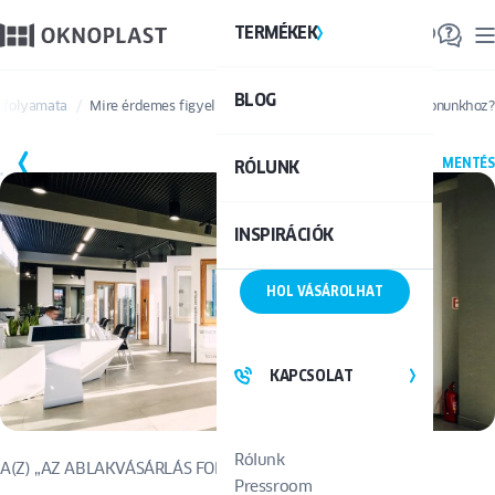
TERMÉKEK
TE
BLOG
Össze
s folyamata
Mire érdemes figyelni az ablakok kiválasztásakor otthonunkhoz?
MENTÉS
RÓLUNK
INSPIRÁCIÓK
HOL VÁSÁROLHAT
KAPCSOLAT
Rólunk
A(Z) „AZ ABLAKVÁSÁRLÁS FOLYAMATA” ÚTMUTATÓ CIKKE
Pressroom