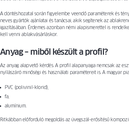
A döntéshozatal során figyelembe veendő paraméterek és tény
neves gyártók ajánlatai és tanácsai, akik segítenek az ablakren
igazításában. Érdemes azonban némi alapismerettel is rendelke
kell venni ablakvásárláskor.
Anyag – miből készült a profil?
Az anyag alapvető kérdés. A profil alapanyaga nemcsak az esz
nyílászáró minőségi és használati paramétereit is. A magyar pi
PVC (polivinil-klorid),
fa,
alumínium.
Ritkábban előforduló megoldás az üvegszál-erősítésű kompozit 