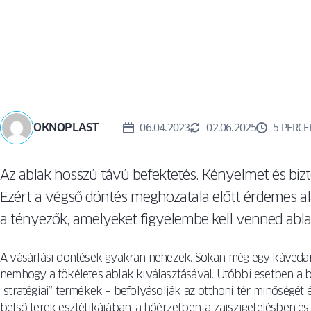
AZ
> ABLAK-
SZELLŐZŐRENDSZEREK
ABLAKVÁS
ÖSSZEHASONLÍTÓ
FOLYAMA
SZÚNYOGHÁLÓK
KÜSZÖBÖK
OKNOPLAST
06.04.2023
02.06.2025
5 PERCE
Az ablak hosszú távú befektetés. Kényelmet és bizto
Ezért a végső döntés meghozatala előtt érdemes al
a tényezők, amelyeket figyelembe kell venned abla
A vásárlási döntések gyakran nehezek. Sokan még egy kávédar
nemhogy a tökéletes ablak kiválasztásával. Utóbbi esetben a 
„stratégiai” termékek – befolyásolják az otthoni tér minőségét
belső terek esztétikájában, a hőérzetben, a zajszigetelésben és