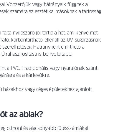
ai. Vonzerőjük vagy hátrányaik függnek a
yesek számára az esztétika, másoknak a tartósság
fajta nyílászáró jól tartja a hőt, ami kényelmet
ható, karbantartható, ellenáll az UV-sugárzásnak
 szerelhetőség. Hátrányként említhető a
 Újrahasznosítása is bonyolultabb.
mint a PVC. Tradicionális vagy nyaralónak szánt
járásra és a kártevőkre.
ú házakhoz vagy céges épületekhez ajánlott.
őt az ablak?
leg otthont és alacsonyabb fűtésszámlákat