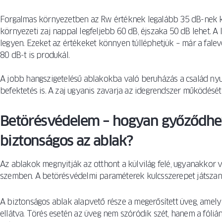
Forgalmas környezetben az Rw értéknek legalább 35 dB-nek ke
környezeti zaj nappal legfeljebb 60 dB, éjszaka 50 dB lehet. A
legyen. Ezeket az értékeket könnyen túlléphetjük – már a falev
80 dB-t is produkál.
A jobb hangszigetelésű ablakokba való beruházás a család ny
befektetés is. A zaj ugyanis zavarja az idegrendszer működését 
Betörésvédelem – hogyan győződhet
biztonságos az ablak?
Az ablakok megnyitják az otthont a külvilág felé, ugyanakkor 
szemben. A betörésvédelmi paraméterek kulcsszerepet játszana
A biztonságos ablak alapvető része a megerősített üveg, amely 
ellátva. Törés esetén az üveg nem szóródik szét, hanem a fóliá