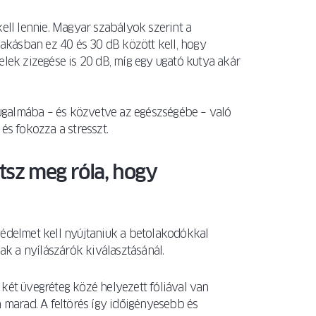
ll lennie. Magyar szabályok szerint a
 lakásban ez 40 és 30 dB között kell, hogy
elek zizegése is 20 dB, míg egy ugató kutya akár
ugalmába – és közvetve az egészségébe – való
és fokozza a stresszt.
sz meg róla, hogy
védelmet kell nyújtaniuk a betolakodókkal
k a nyílászárók kiválasztásánál.
két üvegréteg közé helyezett fóliával van
n marad. A feltörés így időigényesebb és