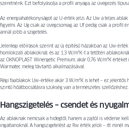
szeretnénk. Ezt befolyásolja a profil anyaga, az üvegezés típusa
Az energiahatékonyságot az U-érték jelzi. Az Uw a teljes ablak
figyelni. Az Ug csak az üvegcsomag, az Uf pedig csak a profil ér
annál jobb a szigetelés.
Jelenlegi előírások szerint az új építésű házakban az Uw-érté
homlokzati ablakoknál, és az 1,3 W/m²K-t a tetőtéri ablakokná
az OKNOPLAST Winergetic Premium, akár 0,76 W/m²K értéket is
Warmatec meleg távtartó alkalmazásával.
Régi faablakok Uw-értéke akár 3 W/m²K is lehet – ez jelentős 
szintű hőátbocsátásra szükség van a természetes szellőzéshez.
Hangszigetelés – csendet és nyugalma
Az ablaknak nemcsak a hidegtől, hanem a zajtól is védenie kell
ingatlanoknál. A hangszigetelést az Rw érték jelöli – itt minél