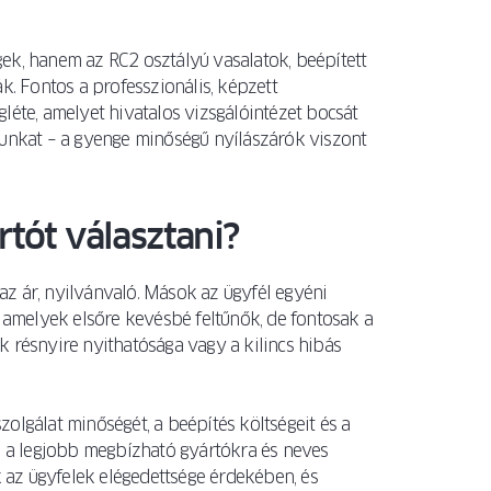
ek, hanem az RC2 osztályú vasalatok, beépített
k. Fontos a professzionális, képzett
léte, amelyet hivatalos vizsgálóintézet bocsát
nunkat – a gyenge minőségű nyílászárók viszont
tót választani?
z ár, nyilvánvaló. Mások az ügyfél egyéni
, amelyek elsőre kevésbé feltűnők, de fontosak a
k résnyire nyithatósága vagy a kilincs hibás
olgálat minőségét, a beépítés költségeit és a
en a legjobb megbízható gyártókra és neves
az ügyfelek elégedettsége érdekében, és