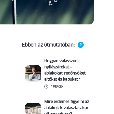
Ebben az útmutatóban:
Hogyan válasszunk
nyílászárókat –
ablakokat, redőnyöket,
ajtókat és kapukat?
4 PERCEK
Mire érdemes figyelni az
ablakok kiválasztásakor
otthonunkhoz?