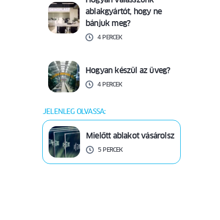
ablakgyártót, hogy ne
bánjuk meg?
4 PERCEK
Hogyan készül az üveg?
4 PERCEK
JELENLEG OLVASSA:
Mielőtt ablakot vásárolsz
5 PERCEK