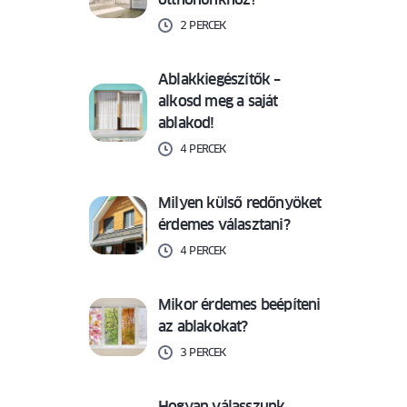
2 PERCEK
Ablakkiegészítők –
alkosd meg a saját
ablakod!
4 PERCEK
Milyen külső redőnyöket
érdemes választani?
4 PERCEK
Mikor érdemes beépíteni
az ablakokat?
3 PERCEK
Hogyan válasszunk