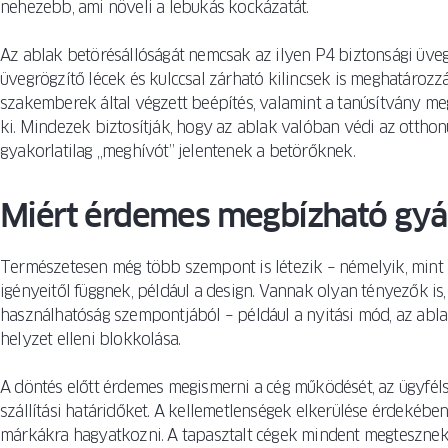
nehezebb, ami növeli a lebukás kockázatát.
Az ablak betörésállóságát nemcsak az ilyen P4 biztonsági üveg
üvegrögzítő lécek és kulccsal zárható kilincsek is meghatározzá
szakemberek által végzett beépítés, valamint a tanúsítvány meg
ki. Mindezek biztosítják, hogy az ablak valóban védi az ottho
gyakorlatilag „meghívót” jelentenek a betörőknek.
Miért érdemes megbízható gyár
Természetesen még több szempont is létezik – némelyik, mint a
igényeitől függnek, például a design. Vannak olyan tényezők is
használhatóság szempontjából – például a nyitási mód, az abla
helyzet elleni blokkolása.
A döntés előtt érdemes megismerni a cég működését, az ügyfélsz
szállítási határidőket. A kellemetlenségek elkerülése érdekéb
márkákra hagyatkozni. A tapasztalt cégek mindent megtesznek 