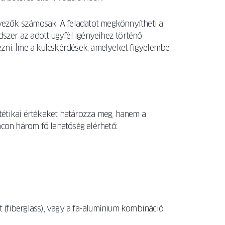
ezők számosak. A feladatot megkönnyítheti a
dszer az adott ügyfél igényeihez történő
zni. Íme a kulcskérdések, amelyeket figyelembe
tétikai értékeket határozza meg, hanem a
acon három fő lehetőség elérhető:
(fiberglass), vagy a fa-alumínium kombináció.