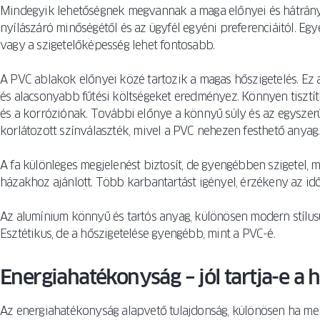
Mindegyik lehetőségnek megvannak a maga előnyei és hátrány
nyílászáró minőségétől és az ügyfél egyéni preferenciáitól. Eg
vagy a szigetelőképesség lehet fontosabb.
A PVC ablakok előnyei közé tartozik a magas hőszigetelés. Ez a 
és alacsonyabb fűtési költségeket eredményez. Könnyen tisztít
és a korróziónak. További előnye a könnyű súly és az egyszerű
korlátozott színválaszték, mivel a PVC nehezen festhető anyag.
A fa különleges megjelenést biztosít, de gyengébben szigetel, 
házakhoz ajánlott. Több karbantartást igényel, érzékeny az idő
Az alumínium könnyű és tartós anyag, különösen modern stílus
Esztétikus, de a hőszigetelése gyengébb, mint a PVC-é.
Energiahatékonyság – jól tartja-e a h
Az energiahatékonyság alapvető tulajdonság, különösen ha me