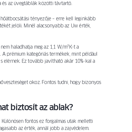
 és az üvegtáblák közötti távtartó.
 hőátbocsátási tényezője – erre kell leginkább
tékét jelöli. Minél alacsonyabb az Uw érték,
k nem haladhatja meg az 1,1 W/m²K-t a
l. A prémium kategóriás termékek, mint például
 elérnek. Ez tovább javítható akár 10%-kal a
hőveszteséget okoz. Fontos tudni, hogy bizonyos
t biztosít az ablak?
. Különösen fontos ez forgalmas utak melletti
 magasabb az érték, annál jobb a zajvédelem.