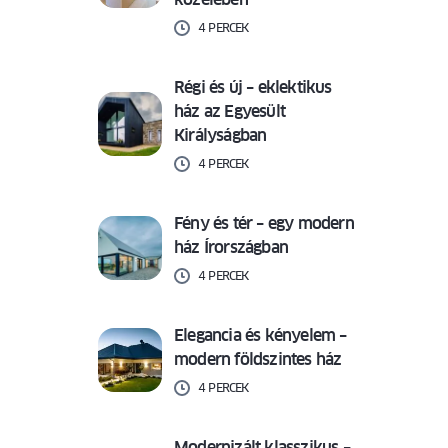
4 PERCEK
Régi és új – eklektikus
ház az Egyesült
Királyságban
4 PERCEK
Fény és tér – egy modern
ház Írországban
4 PERCEK
Elegancia és kényelem –
modern földszintes ház
4 PERCEK
Modernizált klasszikus –