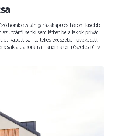
csa
a néző homlokzatán garázskapu és három kisebb
az utcáról senki sem láthat be a lakók privát
ciót kapott: szinte teljes egészében üvegezett,
 nemcsak a panoráma, hanem a természetes fény