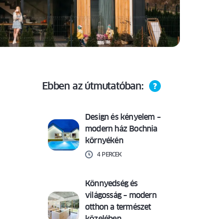
Ebben az útmutatóban:
Design és kényelem –
modern ház Bochnia
környékén
4 PERCEK
Könnyedség és
világosság – modern
otthon a természet
közelében