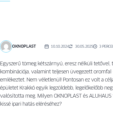
AZ
> ABLAK-
SZELLŐZŐRENDSZEREK
ABLAKVÁS
ÖSSZEHASONLÍTÓ
FOLYAMA
SZÚNYOGHÁLÓK
KÜSZÖBÖK
OKNOPLAST
10.10.2024
30.05.2025
3 PERCE
Egyszerű tömeg kétszárnyú, eresz nélküli tetővel, 
kombinációja, valamint teljesen üvegezett oromfal
emlékeztet. Nem véletlenül! Pontosan ez volt a célj
épületet Krakkó egyik legzöldebb, legelőkelőbb n
valósította meg. Milyen OKNOPLAST és ALUHAUS t
kissé ipari hatás eléréséhez?