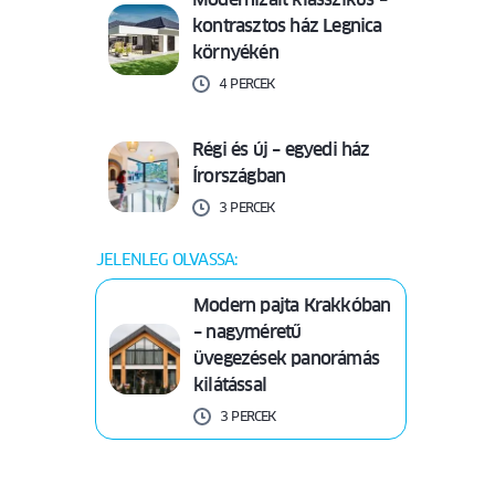
kontrasztos ház Legnica
környékén
4 PERCEK
Régi és új – egyedi ház
Írországban
3 PERCEK
JELENLEG OLVASSA:
Modern pajta Krakkóban
– nagyméretű
üvegezések panorámás
kilátással
3 PERCEK