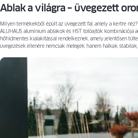
Ablak a világra – üvegezett oro
Milyen termékekből épült az üvegezett fal, amely a kertre néz
ALUHAUS alumínium ablakok és HST tolóajtók kombinációja adj
hőhídmentes kialakítással rendelkeznek, amely jelentősen túltel
üvegezések ellenére nemcsak melegek, hanem halkak, stabilak, ví