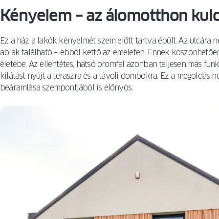
Kényelem – az álomotthon kul
Ez a ház a lakók kényelmét szem előtt tartva épült. Az utcár
ablak található – ebből kettő az emeleten. Ennek köszönhetően 
életébe. Az ellentétes, hátsó oromfal azonban teljesen más funk
kilátást nyújt a teraszra és a távoli dombokra. Ez a megoldás
beáramlása szempontjából is előnyös.