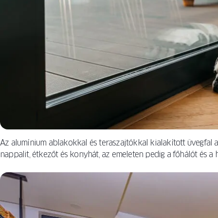
Az alumínium ablakokkal és teraszajtókkal kialakított üvegfal a 
nappalit, étkezőt és konyhát, az emeleten pedig a főhálót és a 