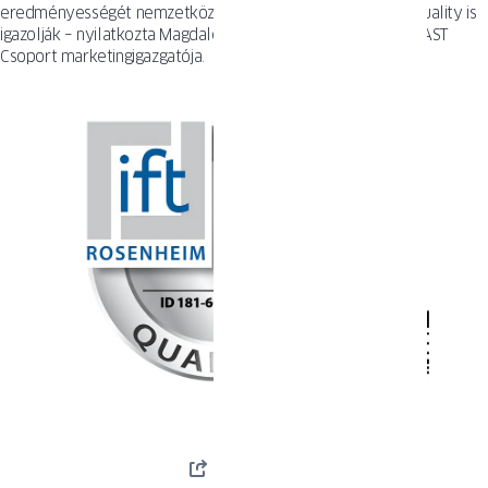
eredményességét nemzetközi tanúsítványok, mint az IFT-Quality is
igazolják – nyilatkozta Magdalena Cedro-Czubaj, az OKNOPLAST
Csoport marketingigazgatója.
MEGOSZTÁS