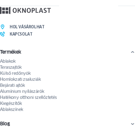
HOL VÁSÁROLHAT
KAPCSOLAT
Termékek
Ablakok
Teraszajtók
Külső redőnyök
Homlokzati zsaluziák
Bejárati ajtók
Alumínium nyílászárók
Hatékony otthoni szellőztetés
Kiegészítők
Ablakszínek
Blog