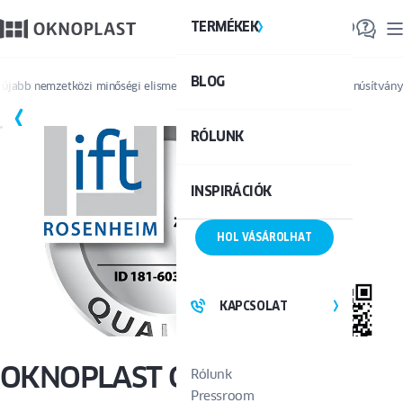
TERMÉKEK
TE
BLOG
Össze
jabb nemzetközi minőségi elismerést szerzett: IFT-Quality „Ezüst” tanúsítván
RÓLUNK
INSPIRÁCIÓK
HOL VÁSÁROLHAT
KAPCSOLAT
OKNOPLAST Csoport újabb
Rólunk
Pressroom