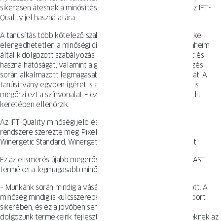
sikeresen átesnek a minősítési eljáráson, jogosulttá válnak az IFT-
Quality jel használatára.
A tanúsítás több kötelező szakaszból áll, amelyek mindegyike
elengedhetetlen a minőségi cím elnyeréséhez. Az IFT Rosenheim
által kidolgozott szabályozás igazolja a termékek minőségét és
használhatóságát, valamint a gyártási előkészítés és szervezés
során alkalmazott legmagasabb szintű szabványok betartását. A
tanúsítvány egyben ígéret is arra, hogy a vállalat a jövőben is
megőrzi ezt a színvonalat – ezt évente egyszer helyszíni audit
keretében ellenőrzik.
Az IFT-Quality minőségi jelölést az OKNOPLAST Csoport hat
rendszere szerezte meg: Pixel, Prolux, Winergetic Premium,
Winergetic Standard, Winergetic Premium Passive és Koncept.
Ez az elismerés újabb megerősítése annak, hogy az OKNOPLAST
termékei a legmagasabb minőséget képviselik.
– Munkánk során mindig a vásárlók érdekeit tartjuk szem előtt. A
minőség mindig is kulcsszerepet játszott az OKNOPLAST Csoport
sikerében, és ez a jövőben sem fog változni. Folyamatosan
dolgozunk termékeink fejlesztésén, és ezeknek a törekvéseknek az