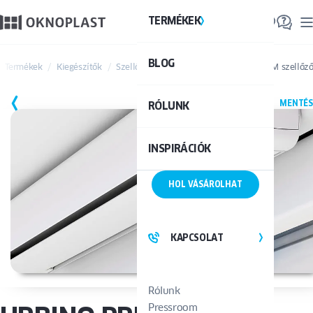
TERMÉKEK
TE
BLOG
Össze
Termékek
Kiegészítők
Szellőzőrendszerek
URBINO PREMIUM szellőz
MENTÉS
RÓLUNK
INSPIRÁCIÓK
HOL VÁSÁROLHAT
KAPCSOLAT
Rólunk
Pressroom