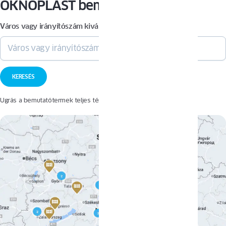
OKNOPLAST bemutatótermet
Város vagy irányítószám kiválasztása
Ugrás a bemutatótermek teljes térképéhez