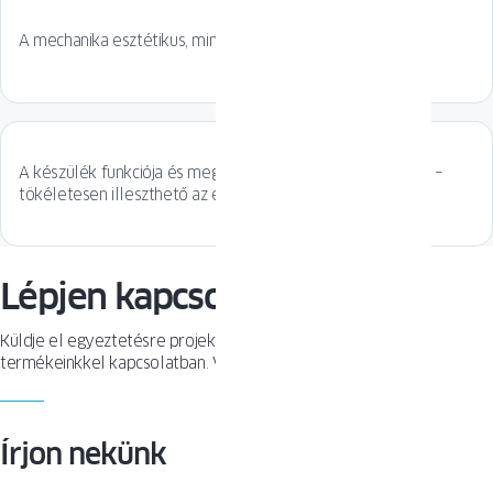
A mechanika esztétikus, minimalista formába van zárva.
A készülék funkciója és megjelenése személyre szabható –
tökéletesen illeszthető az egyéni stílushoz.
Lépjen kapcsolatba velünk
Küldje el egyeztetésre projektjét, vagy tegyen fel kérdést
termékeinkkel kapcsolatban. Várjuk megkeresését!
Írjon nekünk