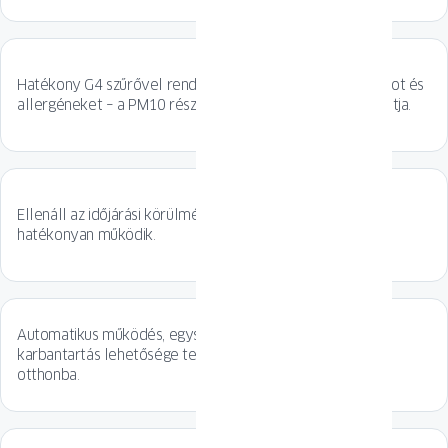
Hatékony G4 szűrővel rendelkezik, amely kiszűri a szmogot és
allergéneket – a PM10 részecskék akár 98%-át is eltávolítja.
Ellenáll az időjárási körülményeknek – akár -20 °C-on is
hatékonyan működik.
Automatikus működés, egyszerű kezelés és saját kezű
karbantartás lehetősége teszi ideális választássá minden
otthonba.