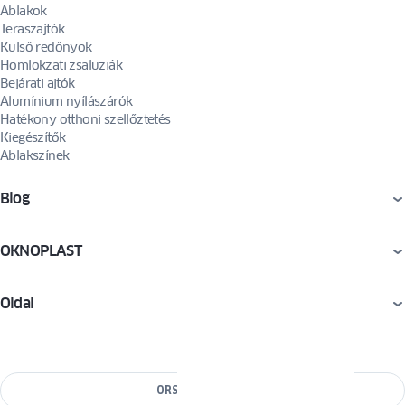
Ablakok
Teraszajtók
Külső redőnyök
Homlokzati zsaluziák
Bejárati ajtók
Alumínium nyílászárók
Hatékony otthoni szellőztetés
Kiegészítők
Ablakszínek
Blog
OKNOPLAST
Oldal
ORSZÁG VÁLTÁSA