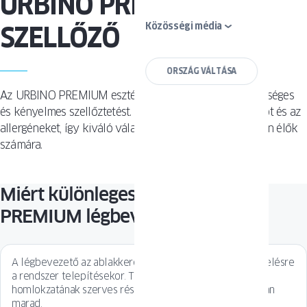
URBINO PREMIUM
Közösségi média
SZELLŐZŐ
ORSZÁG VÁLTÁSA
Az URBINO PREMIUM esztétikus formában kínál egészséges
és kényelmes szellőztetést. Hatékonyan szűri a szmogot és az
allergéneket, így kiváló választás a városi környezetben élők
számára.
Miért különleges az URBINO
PREMIUM légbevezető?
A légbevezető az ablakkeret felső részére kerül felszerelésre
a rendszer telepítésekor. Teljes beépítés után az épület
homlokzatának szerves részévé válik, és szinte láthatatlan
marad.