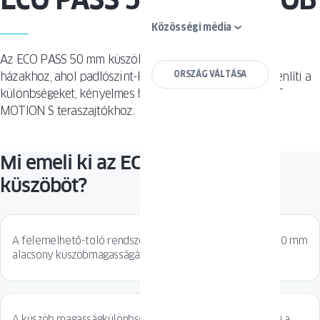
Közösségi média
Az ECO PASS 50 mm küszöb ideális választás felújított
ORSZÁG VÁLTÁSA
házakhoz, ahol padlószint-különbségek vannak. Kiegyenlíti a
különbségeket, kényelmes használatot biztosítva a HST
MOTION S teraszajtókhoz.
Mi emeli ki az ECO PASS 50 mm
küszöböt?
A felemelhető-toló rendszerekhez tervezett ECO PASS 50 mm
alacsony küszöbmagasságával tűnik ki.
A küszöb magasságkülönbségeinek kezelése megkönnyíti a