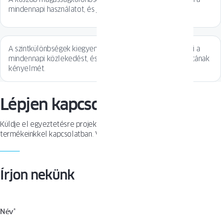
mindennapi használatot, és javítja a komfortot.
A szintkülönbségek kiegyenlítése jelentősen megkönnyíti a
mindennapi közlekedést, és növeli a teraszajtók használatának
kényelmét.
Lépjen kapcsolatba velünk
Küldje el egyeztetésre projektjét, vagy tegyen fel kérdést
termékeinkkel kapcsolatban. Várjuk megkeresését!
Írjon nekünk
Név
*