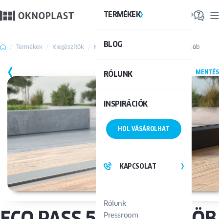
TERMÉKEK
TE
BLOG
Össze
Termékek
Kiegészítők
Küszöbök
ECO PASS 50 mm küszöb
MENTÉS
RÓLUNK
INSPIRÁCIÓK
HOL VÁSÁROLHAT
KAPCSOLAT
Rólunk
ECO PASS 50 MM KÜSZÖB
Pressroom