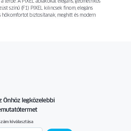
a térbe. A PIXEL ablakokat elegáns, geometrikus
st színű (F1) PIXEL kilincsek finom, elegáns
s hőkomfortot biztosítanak, meghitt és modern
z Önhöz legközelebbi
mutatótermet
szám kiválasztása