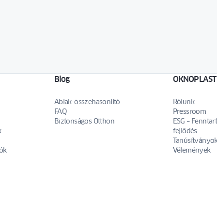
tfelvételi célokra, a
etingtartalmak küldése céljából
ól
n megadott személyes adatait az
gy telefonon keresztül kezeljük.
oknoplast.com.pl
Blog
OKNOPLAST
Ablak-összehasonlító
Rólunk
FAQ
Pressroom
Biztonságos Otthon
ESG – Fenntar
k
fejlődés
Tanúsítványo
ók
Vélemények