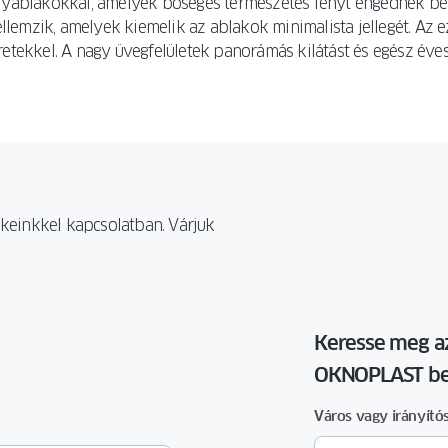
élyablakokkal, amelyek bőséges természetes fényt engednek be 
mzik, amelyek kiemelik az ablakok minimalista jellegét. Az ezü
retekkel. A nagy üvegfelületek panorámás kilátást és egész éve
mékeinkkel kapcsolatban. Várjuk
Keresse meg a
OKNOPLAST be
Város vagy irányító