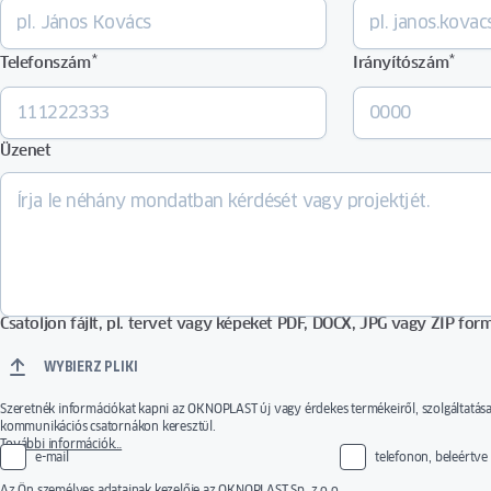
*
*
Telefonszám
Irányítószám
Üzenet
Csatoljon fájlt, pl. tervet vagy képeket PDF, DOCX, JPG vagy ZIP f
WYBIERZ PLIKI
Szeretnék információkat kapni az OKNOPLAST új vagy érdekes termékeiről, szolgáltatásair
kommunikációs csatornákon keresztül.
A hozzájárulás önkéntes. A hozzájárulás bármikor visszavonható a hozzájárulások kezel
További információk…
e-mail
telefonon, beleértve 
használatával vagy üzenet küldésével a következő e-mail címre:
privacy@oknoplast.com
kezelője az Oknoplast Sp. z o.o.
Az Ön személyes adatainak kezelője az OKNOPLAST Sp. z o.o.