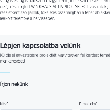
Világos és tágas hálószoba nagyméretű, fehér színű PIXEL erk
dizájn és a rejtett WINKHAUS ACTIVPILOT SELECT vasalatok jelle
részletként szolgálnak, tökéletes összhangban a fehér ablakke
légkört teremtve a helyiségben.
Lépjen kapcsolatba velünk
Küldje el egyeztetésre projektjét, vagy tegyen fel kérdést ter
megkeresését!
Írjon nekünk
*
*
Név
E-mail cím