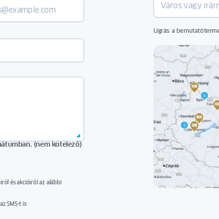
Ugrás a bemutatóterme
ormátumban. (nem kötelező)
ól és akcióiról az alábbi
ésére szolgáló hivatkozás
az SMS-t is
.pl
Az Ön személyes adatainak