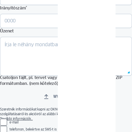
Irányítószám
*
Üzenet
Csatoljon fájlt, pl. tervet vagy képeket PDF, DOCX, JPG vagy ZIP
formátumban. (nem kötelező)
WYBIERZ PLIKI
Szeretnék információkat kapni az OKNOPLAST új vagy érdekes termékeiről,
szolgáltatásairól és akcióiról az alábbi kommunikációs csatornákon keresztül.
A hozzájárulás önkéntes. A hozzájárulás bármikor visszavonható a hozzájárulások
További információk…
e-mail
kezelésére szolgáló hivatkozás használatával vagy üzenet küldésével a következő e-mail
címre:
privacy@oknoplast.com.pl
Az Ön személyes adatainak kezelője az Oknoplast Sp.
telefonon, beleértve az SMS-t is