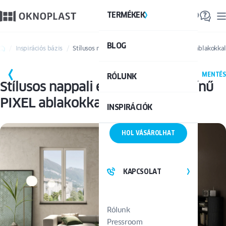
TERMÉKEK
TE
BLOG
Össze
Inspirációs bázis
Stílusos nappali elegáns, fehér színű PIXEL ablakokkal
MENTÉS
RÓLUNK
Stílusos nappali elegáns, fehér színű
PIXEL ablakokkal
INSPIRÁCIÓK
HOL VÁSÁROLHAT
KAPCSOLAT
Rólunk
Pressroom