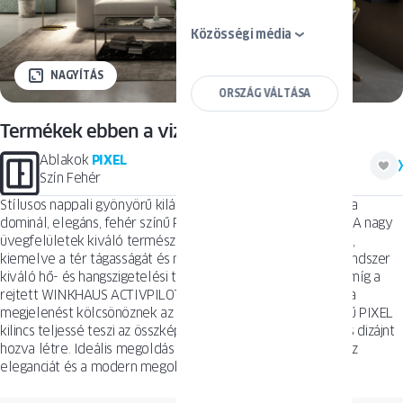
Közösségi média
NAGYÍTÁS
ORSZÁG VÁLTÁSA
Termékek ebben a vizualizációban
Ablakok
PIXEL
Szín Fehér
Stílusos nappali gyönyörű kilátással, ahol a modern esztétika
dominál, elegáns, fehér színű PIXEL ablakokkal felszerelve. A nagy
üvegfelületek kiváló természetes fényellátást biztosítanak,
kiemelve a tér tágasságát és meghitt hangulatát. A PIXEL rendszer
kiváló hő- és hangszigetelési tulajdonságokkal rendelkezik, míg a
rejtett WINKHAUS ACTIVPILOT SELECT vasalatok minimalista
megjelenést kölcsönöznek az ablakoknak. Az ezüst (F1) színű PIXEL
kilincs teljessé teszi az összképet, harmonikus és funkcionális dizájnt
hozva létre. Ideális megoldás azok számára, akik értékelik az
eleganciát és a modern megoldásokat a belsőépítészetben.