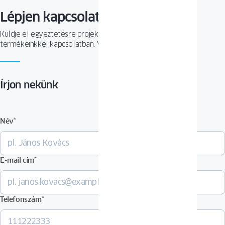
Lépjen kapcsolatba velünk
Küldje el egyeztetésre projektjét, vagy tegyen fel kérdést
termékeinkkel kapcsolatban. Várjuk megkeresését!
Írjon nekünk
Név
*
E-mail cím
*
Telefonszám
*