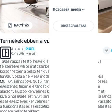
Közösségi média
NAGYÍTÁS
ORSZÁG VÁLTÁSA
Termékek ebben a vizualizációban
Ablakok
PIXEL
Szín White matt
Tágas nappali festői hegyi kilátással, HST MOTION teraszajtóval
felszerelve white matt színben. A nagy üvegfelületeknek
köszönhetően a belső tér kiválóan meg van világítva, ami
hangsúlyozza a helyiség modern jellegét. Az elegáns, fehér HST
MOTION kilincs (RAL 9016) harmonikusan illeszkedik a berendezés
egészéhez, finom eleganciát kölcsönözve. Az ECO PASS 5 mm
alacsony küszöb kényelmes kijárást biztosít a teraszra, valamint
kiváló hőszigetelést nyújt, ami hozzájárul az energiatakarékossághoz
és az egész éves kényelmes használathoz. A HST MOTION teraszajtó
a funkcionalitás és az esztétika tökéletes ötvözete, ideális választás
modern belső terekhez.