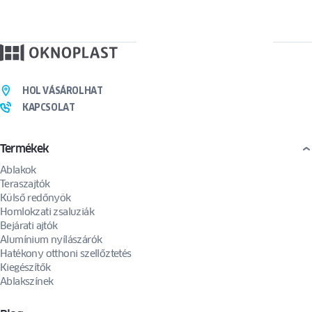
HOL VÁSÁROLHAT
KAPCSOLAT
Termékek
Ablakok
Teraszajtók
Külső redőnyök
Homlokzati zsaluziák
Bejárati ajtók
Alumínium nyílászárók
Hatékony otthoni szellőztetés
Kiegészítők
Ablakszínek