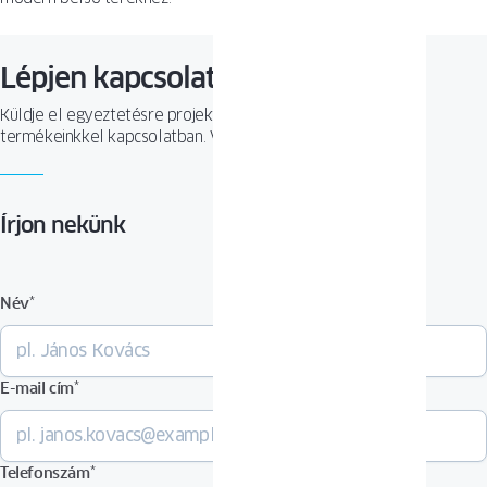
Lépjen kapcsolatba velünk
Küldje el egyeztetésre projektjét, vagy tegyen fel kérdést
termékeinkkel kapcsolatban. Várjuk megkeresését!
Írjon nekünk
Név
*
E-mail cím
*
Telefonszám
*