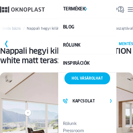
TERMÉKEK
TE
BLOG
Össze
pirációs bázis
Nappali hegyi kilátással, HST MOTION white matt teraszajtóva
MENTÉS
RÓLUNK
Nappali hegyi kilátással, HST MOTION
white matt teraszajtóval
INSPIRÁCIÓK
HOL VÁSÁROLHAT
KAPCSOLAT
Rólunk
Pressroom