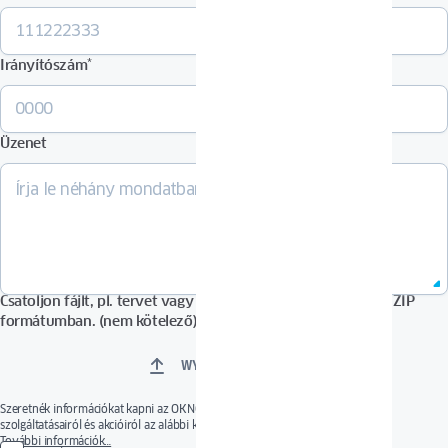
Irányítószám
*
Üzenet
Csatoljon fájlt, pl. tervet vagy képeket PDF, DOCX, JPG vagy ZIP
formátumban. (nem kötelező)
WYBIERZ PLIKI
Szeretnék információkat kapni az OKNOPLAST új vagy érdekes termékeiről,
szolgáltatásairól és akcióiról az alábbi kommunikációs csatornákon keresztül.
A hozzájárulás önkéntes. A hozzájárulás bármikor visszavonható a hozzájárulások
További információk…