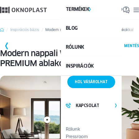
TERMÉKEK
TE
BLOG
Össze
Inspirációs bázis
Modern nappali WINERGETIC PREMIUM ablakokkal
MENTÉS
RÓLUNK
Modern nappali WINERGETIC
PREMIUM ablakokkal
INSPIRÁCIÓK
HOL VÁSÁROLHAT
KAPCSOLAT
Rólunk
Pressroom