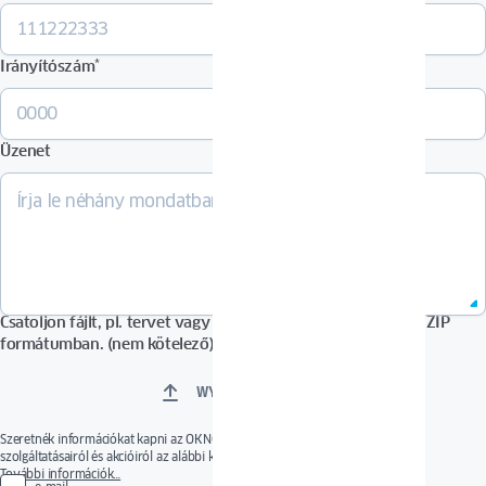
Irányítószám
*
Üzenet
Csatoljon fájlt, pl. tervet vagy képeket PDF, DOCX, JPG vagy ZIP
formátumban. (nem kötelező)
WYBIERZ PLIKI
Szeretnék információkat kapni az OKNOPLAST új vagy érdekes termékeiről,
szolgáltatásairól és akcióiról az alábbi kommunikációs csatornákon keresztül.
A hozzájárulás önkéntes. A hozzájárulás bármikor visszavonható a hozzájárulások
További információk…