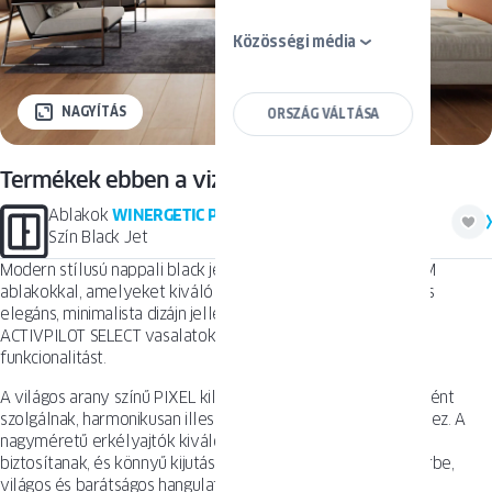
Közösségi média
NAGYÍTÁS
ORSZÁG VÁLTÁSA
Termékek ebben a vizualizációban
Ablakok
WINERGETIC PREMIUM
Szín Black Jet
Modern stílusú nappali black jet színű WINERGETIC PREMIUM
ablakokkal, amelyeket kiváló hőszigetelési tulajdonságok és
elegáns, minimalista dizájn jellemez. A rejtett WINKHAUS
ACTIVPILOT SELECT vasalatok kiemelik az esztétikát és a
funkcionalitást.
A világos arany színű PIXEL kilincsek finom, elegáns részletként
szolgálnak, harmonikusan illeszkedve a sötét ablakkeretekhez. A
nagyméretű erkélyajtók kiváló természetes megvilágítást
biztosítanak, és könnyű kijutást tesznek lehetővé a külső térbe,
világos és barátságos hangulatot teremtve a nappaliban.