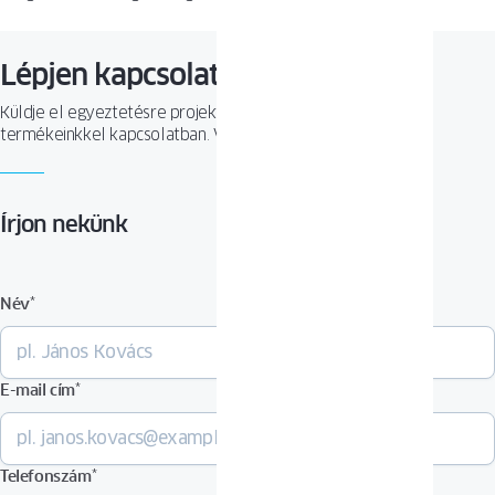
Lépjen kapcsolatba velünk
Küldje el egyeztetésre projektjét, vagy tegyen fel kérdést
termékeinkkel kapcsolatban. Várjuk megkeresését!
Írjon nekünk
Név
*
E-mail cím
*
Telefonszám
*