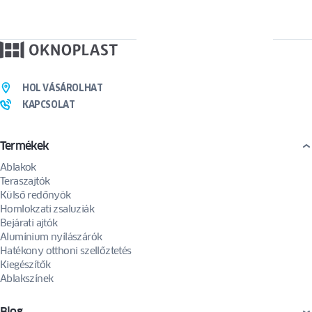
HOL VÁSÁROLHAT
KAPCSOLAT
Termékek
Ablakok
Teraszajtók
Külső redőnyök
Homlokzati zsaluziák
Bejárati ajtók
Alumínium nyílászárók
Hatékony otthoni szellőztetés
Kiegészítők
Ablakszínek
Blog