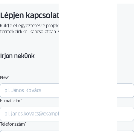
Lépjen kapcsolatba velünk
Küldje el egyeztetésre projektjét, vagy tegyen fel kérdést
termékeinkkel kapcsolatban. Várjuk megkeresését!
Írjon nekünk
Név
*
E-mail cím
*
Telefonszám
*