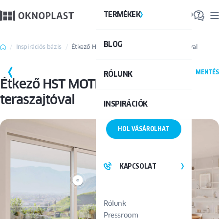
TERMÉKEK
TE
BLOG
Össze
Inspirációs bázis
Étkező HST MOTION White matt teraszajtóval
MENTÉS
RÓLUNK
Étkező HST MOTION White matt
teraszajtóval
INSPIRÁCIÓK
HOL VÁSÁROLHAT
KAPCSOLAT
Rólunk
Pressroom