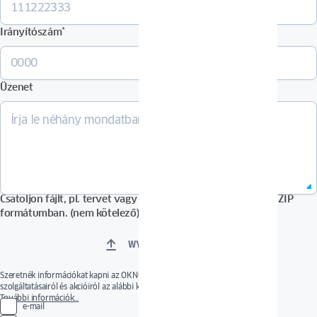
Irányítószám
*
Üzenet
Csatoljon fájlt, pl. tervet vagy képeket PDF, DOCX, JPG vagy ZIP
formátumban. (nem kötelező)
WYBIERZ PLIKI
Szeretnék információkat kapni az OKNOPLAST új vagy érdekes termékeiről,
szolgáltatásairól és akcióiról az alábbi kommunikációs csatornákon keresztül.
A hozzájárulás önkéntes. A hozzájárulás bármikor visszavonható a hozzájárulások
További információk…
e-mail
kezelésére szolgáló hivatkozás használatával vagy üzenet küldésével a következő e-mail