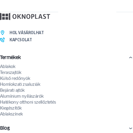
HOL VÁSÁROLHAT
KAPCSOLAT
Termékek
Ablakok
Teraszajtók
Külső redőnyök
Homlokzati zsaluziák
Bejárati ajtók
Alumínium nyílászárók
Hatékony otthoni szellőztetés
Kiegészítők
Ablakszínek
Blog