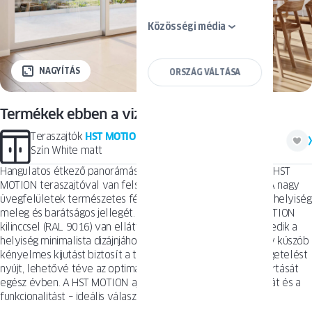
Közösségi média
NAGYÍTÁS
ORSZÁG VÁLTÁSA
Termékek ebben a vizualizációban
Teraszajtók
HST MOTION
Szín White matt
Hangulatos étkező panorámás kilátással a hegyekre, amely HST
MOTION teraszajtóval van felszerelve white matt színben. A nagy
üvegfelületek természetes fényt engednek be, kiemelve a helyiség
meleg és barátságos jellegét. Az ajtó elegáns, fehér HST MOTION
kilinccsel (RAL 9016) van ellátva, amely tökéletesen illeszkedik a
helyiség minimalista dizájnjához. Az ECO PASS 5 mm alacsony küszöb
kényelmes kijutást biztosít a teraszra, valamint kiváló hőszigetelést
nyújt, lehetővé téve az optimális belső hőmérséklet fenntartását
egész évben. A HST MOTION ajtórendszer ötvözi az esztétikát és a
funkcionalitást – ideális választás a modern enteriőrökhöz.