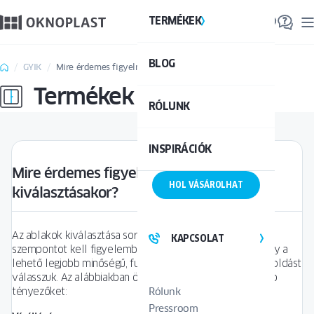
TERMÉKEK
TE
BLOG
Össze
GYIK
Mire érdemes figyelni az ablakok kiválasztásakor?
Termékek
RÓLUNK
INSPIRÁCIÓK
Mire érdemes figyelni az ablakok
HOL VÁSÁROLHAT
kiválasztásakor?
Az ablakok kiválasztása során számos kulcsfontosságú
KAPCSOLAT
szempontot kell figyelembe venni annak érdekében, hogy a
lehető legjobb minőségű, funkcionális és kényelmes megoldást
válasszuk. Az alábbiakban összegyűjtöttük a legfontosabb
tényezőket:
Rólunk
Pressroom