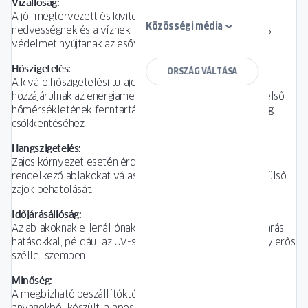
Vízállóság:
A jól megtervezett és kivitelezett ablakok ellenállnak a
Közösségi média
nedvességnek és a víznek, így hosszú távú tartósságot és
védelmet nyújtanak az esővíz beszivárgása ellen .
Hőszigetelés:
ORSZÁG VÁLTÁSA
A kiváló hőszigetelési tulajdonságú ablakok jelentősen
hozzájárulnak az energiamegtakarításhoz, a helyiségek belső
hőmérsékletének fenntartásához, valamint a hőveszteség
csökkentéséhez.
Hangszigetelés:
Zajos környezet esetén érdemes jó hangszigeteléssel
rendelkező ablakokat választani, amelyek csökkentik a külső
zajok behatolását.
Időjárásállóság:
Az ablakoknak ellenállónak kell lenniük a különböző időjárási
hatásokkal, például az UV-sugárzással, esővel, hóval vagy erős
széllel szemben .
Minőség:
A megbízható beszállítóktól származó, kiváló minőségű