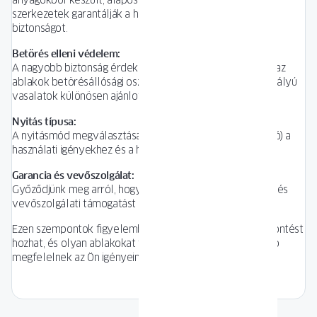
anyagokból készült, alaposan tesztelt alkatrészek és
szerkezetek garantálják a hosszú élettartamot és a
biztonságot.
Betörés elleni védelem:
A nagyobb biztonság érdekében figyelmet kell fordítani az
ablakok betörésállósági osztályára is. Az RC1 és RC2 osztályú
vasalatok különösen ajánlottak .
Nyitás típusa:
A nyitásmód megválasztása (pl. oldalsó nyitás, bukó-nyíló) a
használati igényekhez és a hely adottságaihoz igazodik.
Garancia és vevőszolgálat:
Győződjünk meg arról, hogy a gyártó megfelelő jótállást és
vevőszolgálati támogatást kínál a termékekhez.
Ezen szempontok figyelembevételével megalapozott döntést
hozhat, és olyan ablakokat választhat, amelyek leginkább
megfelelnek az Ön igényeinek és elvárásainak.