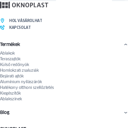
Az űrlap elküldése önkéntes hozzájárulást jelent ahhoz, hogy megkeresését e-mailben
vagy telefonon keresztül kezeljük. A hozzájárulás bármikor visszavonható az alábbi
címre küldött kérelem útján:
privacy@oknoplast.com.pl
HOL VÁSÁROLHAT
KAPCSOLAT
Termékek
Ablakok
Teraszajtók
Külső redőnyök
Homlokzati zsaluziák
Bejárati ajtók
Alumínium nyílászárók
Hatékony otthoni szellőztetés
Kiegészítők
Ablakszínek
Blog