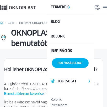
TERMÉKEK
TE
BLOG
Össze
GYIK
Hol lehet OKNOPLAST ablakokat vásárolni?
OKNOPLAST
RÓLUNK
bemutatótermek
INSPIRÁCIÓK
HOL VÁSÁROLHAT
Hol lehet OKNOPLAST ablakokat vásárolni?
KAPCSOLAT
A legközelebbi OKNOPLAST bemutatóterem megtalálásához
használd a
Bemutatóterem kereső
térképes keresőjét a
Bemutatóterem keresése
menüpont alatt.
Rólunk
Írd be a városod nevét vagy az irányítószámodat, és a
Pressroom