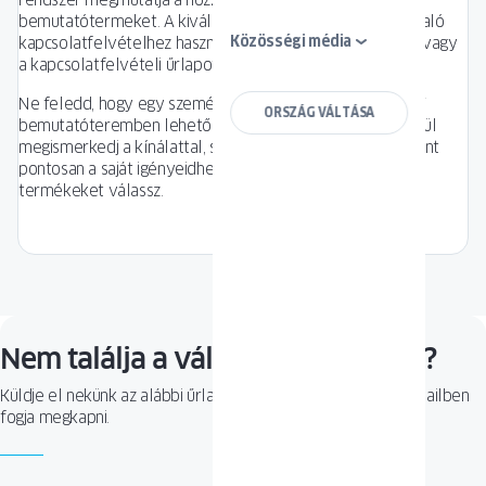
rendszer megmutatja a hozzád legközelebb eső
bemutatótermeket. A kiválasztott bemutatóteremmel való
Közösségi média
kapcsolatfelvételhez használd az elérhetőségi adatokat vagy
a kapcsolatfelvételi űrlapot.
Ne feledd, hogy egy személyes látogatás az OKNOPLAST
ORSZÁG VÁLTÁSA
bemutatóteremben lehetőséget ad arra, hogy közvetlenül
megismerkedj a kínálattal, szakértői tanácsot kapj, valamint
pontosan a saját igényeidhez és elvárásaidhoz illeszkedő
termékeket válassz.
Nem találja a választ a kérdésére?
Küldje el nekünk az alábbi űrlap segítségével. A választ e-mailben
fogja megkapni.