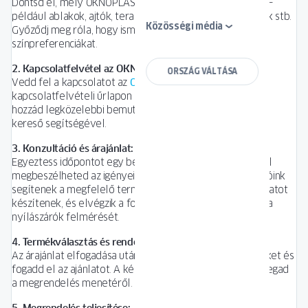
Döntsd el, mely OKNOPLAST termékekre van szükséged –
például ablakok, ajtók, teraszajtók, redőnyök, garázskapuk stb.
Közösségi média
Győződj meg róla, hogy ismered a méreteket és a
színpreferenciákat.
2. Kapcsolatfelvétel az OKNOPLAST képviselőjével:
ORSZÁG VÁLTÁSA
Vedd fel a kapcsolatot az
OKNOPLAST képviselőjével
a
kapcsolatfelvételi űrlapon keresztül, vagy keresd meg a
hozzád legközelebbi bemutatótermet a bemutatóterem-
kereső segítségével.
3. Konzultáció és árajánlat:
Egyeztess időpontot egy bemutatótermi találkozóra, ahol
megbeszélheted az igényeidet és elvárásaidat. Tanácsadóink
segítenek a megfelelő termékek kiválasztásában, árajánlatot
készítenek, és elvégzik a fontos lépéseket, mint például a
nyílászárók felmérését.
4. Termékválasztás és rendelés leadása:
Az árajánlat elfogadása után válaszd ki a kívánt termékeket és
fogadd el az ajánlatot. A képviselő minden információt megad
a megrendelés menetéről.