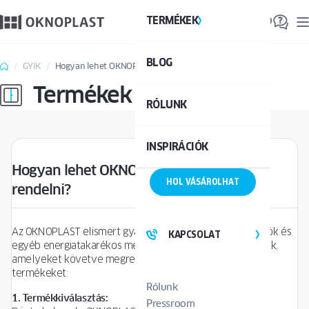
TERMÉKEK
TE
BLOG
Össze
GYIK
Hogyan lehet OKNOPLAST termékeket rendelni?
Termékek
RÓLUNK
INSPIRÁCIÓK
Hogyan lehet OKNOPLAST termékeket
HOL VÁSÁROLHAT
rendelni?
Az OKNOPLAST elismert gyártó az ablakok, ajtók, redőnyök és
KAPCSOLAT
egyéb energiatakarékos megoldások terén. Íme a lépések,
amelyeket követve megrendelheted az OKNOPLAST
termékeket:
Rólunk
1. Termékkiválasztás:
Pressroom