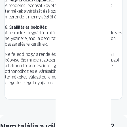
5. Megrendelés teljesítése:
A rendelés leadását követően az OKNOPLAST megkezdi a
termékek gyártását és kiszállítását. A teljesítési idő a
megrendelt mennyiségtől és a specifikációktól függ.
6. Szállítás és beépítés:
A termékek legyártása után kiszállításra kerülnek az építkezés
helyszínére, ahol a bemutatóteremben egyeztetett módon
beszerelésre kerülnek.
Ne feledd, hogy a rendelési folyamat során az OKNOPLAST
képviselője minden szükséges információval ellát, és válaszol
a felmerülő kérdéseidre. Így biztos lehetsz abban, hogy az
otthonodhoz és elvárásaidhoz leginkább megfelelő
termékeket választod, amelyek hosszú távon is
elégedettséget nyújtanak.
Nem találja a választ a kérdésére?