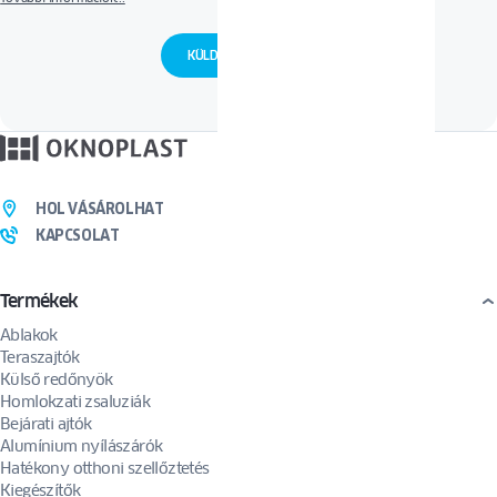
kapcsolatfelvételi célokra, a legmagasabb szintű ügyfélkiszolgálás biztosítása, valamint –
hozzájárulása esetén – marketingtartalmak küldése céljából kezeljük.
További
információk a személyes adatok kezeléséről és az Önt megillető jogokról
Az Ön megkeresésének kezelése és ajánlat készítése céljából a kapcsolatfelvételi űrlapon
megadott személyes adatait az OKNOPLAST által kijelölt kereskedelmi partner részére
továbbítjuk.
Az űrlap elküldése önkéntes hozzájárulást jelent ahhoz, hogy megkeresését e-mailben
vagy telefonon keresztül kezeljük. A hozzájárulás bármikor visszavonható az alábbi
címre küldött kérelem útján:
privacy@oknoplast.com.pl
HOL VÁSÁROLHAT
KAPCSOLAT
Termékek
Ablakok
Teraszajtók
Külső redőnyök
Homlokzati zsaluziák
Bejárati ajtók
Alumínium nyílászárók
Hatékony otthoni szellőztetés
Kiegészítők