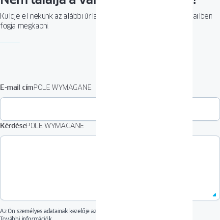
Küldje el nekünk az alábbi űrlap segítségével. A választ e-mailben
fogja megkapni.
E-mail cím
POLE WYMAGANE
Kérdése
POLE WYMAGANE
Az Ön személyes adatainak kezelője az OKNOPLAST Sp. z o.o.
székhelye: Ochmanów, Ochmanów 117, 32-003 Podłęże. Az Ön személyes adatait
További információk...