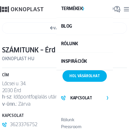
TERMÉKEK
TE
BLOG
Össze
VÁLTS SZALONT
RÓLUNK
SZÁMITUNK – Érd
OKNOPLAST HU
INSPIRÁCIÓK
CÍM
HOL VÁSÁROLHAT
Lőcsei u. 34.
2030 Érd
h
-
sz
: Időpontfoglalás után
KAPCSOLAT
v
-
ünn.
: Zárva
KAPCSOLAT
Rólunk
3623376752
Pressroom