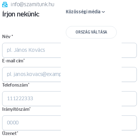
info@szamitunk.hu
Közösségi média
Írjon nekünk:
ORSZÁG VÁLTÁSA
Név *
E-mail cím
*
Telefonszám
*
Irányítószám
*
Üzenet
*