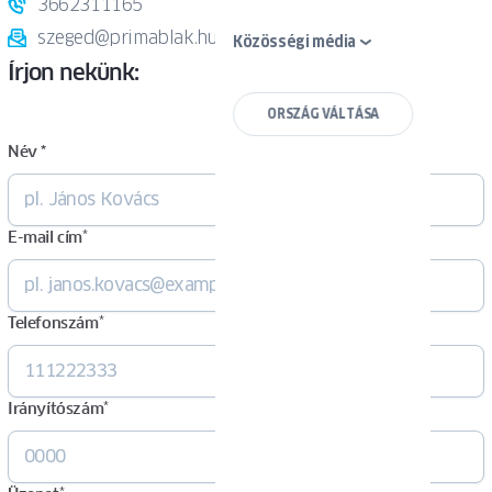
3662311165
szeged@primablak.hu
Közösségi média
Írjon nekünk:
ORSZÁG VÁLTÁSA
Név *
E-mail cím
*
Telefonszám
*
Irányítószám
*