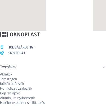
HOL VÁSÁROLHAT
KAPCSOLAT
Termékek
Ablakok
Teraszajtók
Külső redőnyök
Homlokzati zsaluziák
Bejárati ajtók
Alumínium nyílászárók
Hatékony otthoni szellőztetés