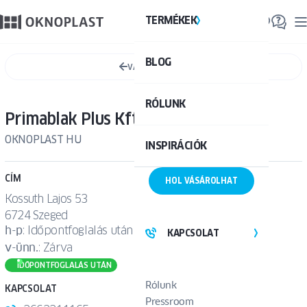
TERMÉKEK
TE
BLOG
Össze
VÁLTS SZALONT
RÓLUNK
Primablak Plus Kft. – Szeged
OKNOPLAST HU
INSPIRÁCIÓK
CÍM
HOL VÁSÁROLHAT
Kossuth Lajos 53
6724 Szeged
h
-
p
: Időpontfoglalás után
KAPCSOLAT
v
-
ünn.
: Zárva
IDŐPONTFOGLALÁS UTÁN
Rólunk
KAPCSOLAT
Pressroom